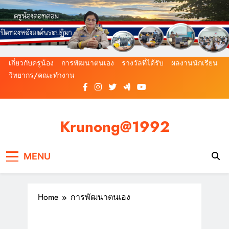
Skip
to
content
เกี่ยวกับครูน้อง
การพัฒนาตนเอง
รางวัลที่ได้รับ
ผลงานนักเรียน
วิทยากร/คณะทำงาน
Krunong@1992
Since@2000
MENU
Home
การพัฒนาตนเอง