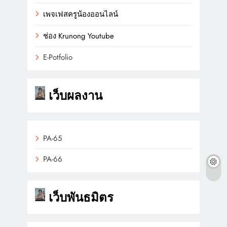
เพจเฟสครูน้องออนไลน์
ช่อง
K
r
u
n
o
n
g
Youtube
E-Potfolio
เว็บผลงาน
PA-65
PA-66
เว็บพันธมิตร