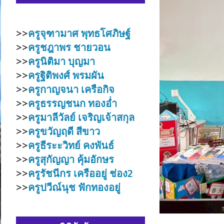
>>
ครูจุฑามาศ พุทธโศภิษฐ์
>>
ครูชฎาพร ชายวอน
>>
ครูนิติมา บุญมา
>>
ครูฐิติพงศ์ พรมผัน
>>
ครูกาญจนา เครือกิจ
>>
ครูธรรญชนก ทองอ่ำ
>>
ครูมาลีวัลย์ เจริญเจ้าสกุล
>>
ครูขวัญฤดี สีขาว
>>
ครูธีระะวิทย์ คงพันธ์
>>
ครูสุกัญญา คุ้มอักษร
>>
ครูรัชนีกร เครืออยู่
ช่อง2
>>
ครูปวีณ์นุช ฟักทองอยู่