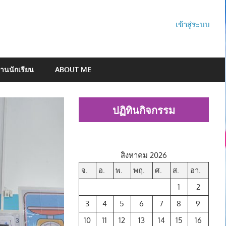
เข้าสู่ระบบ
านนักเรียน
ABOUT ME
ปฏิทินกิจกรรม
สิงหาคม 2026
จ.
อ.
พ.
พฤ.
ศ.
ส.
อา.
1
2
3
4
5
6
7
8
9
10
11
12
13
14
15
16