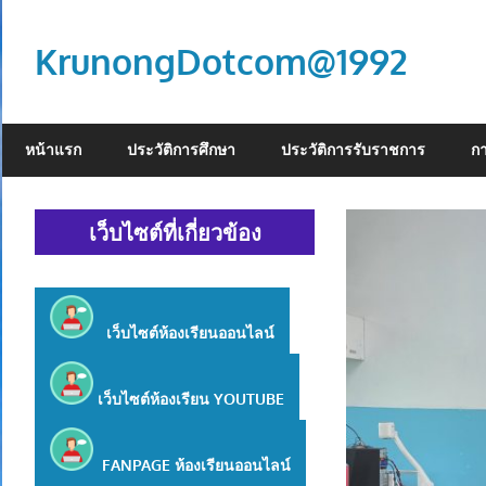
Skip
to
KrunongDotcom@1992
content
จะ
ปิด
หน้าแรก
ประวัติการศึกษา
ประวัติการรับราชการ
ก
ทอง
หลัง
องค์
เว็บไซต์ที่เกี่ยวข้อง
พระ
ปฏิมา
เว็บไซต์ห้องเรียนออนไลน์
เว็บไซต์ห้องเรียน
YOUTUBE
FANPAGE ห้องเรียนออนไลน์