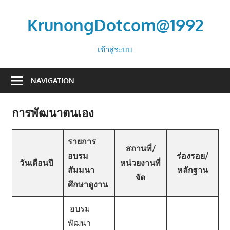
Skip
to
KrunongDotcom@1992
content
จะ
เข้าสู่ระบบ
ปิด
ทอง
NAVIGATION
หลัง
องค์
การพัฒนาตนเอง
พระ
ปฏิมา
รายการ
สถานที่/
อบรม
ร่องรอย/
วันเดือนปี
หน่วยงานที่
สัมมนา
หลักฐาน
จัด
ศึกษาดูงาน
อบรม
พัฒนา