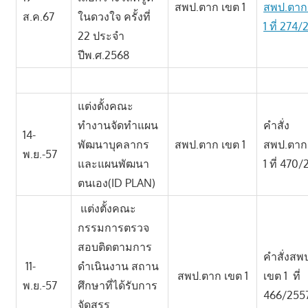
สพป.ตาก เขต 1
สพป.ตาก
ส.ค.67
ในดวงใจ ครั้งที่
1 ที่ 274
22 ประจำ
ปีพ.ศ.2568
แต่งตั้งคณะ
ทำงานจัดทำแผน
คำสั่ง
14-
พัฒนาบุคลากร
สพป.ตาก เขต 1
สพป.ตาก
พ.ย.-57
และแผนพัฒนา
1 ที่ 470
ตนเอง(ID PLAN)
แต่งตั้งคณะ
กรรมการตรวจ
สอบติดตามการ
คำสั่งส
11-
ดำเนินงาน สถาน
สพป.ตาก เขต 1
เขต 1 ที่
พ.ย.-57
ศึกษาที่ได้รับการ
466/255
จัดสรร