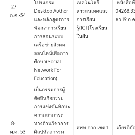
โปรแกรม
เทคโนโลยี
หนังสือท
27-
Desktop Author
สารสนเทศและ
04268.3
ก.ค.-54
และหลักสูตรการ
การเรียน
ลว.19 ก.
พัฒนาการเรียน
รู้(ICT)โรงเรียน
การสอนระบบ
ในฝัน
เครือข่ายสังคม
ออนไลน์เพื่อการ
ศึกษา(Social
Network For
Education)
เป็นกรรมการผู้
ตัดสินกิจกรรม
การแข่งขันทักษะ
ความสามารถ
8-
ทางด้านวิชาการ
สพท.ตาก เขต 1
เกียรติบั
ต.ค.-53
ศิลปหัตถกรรม