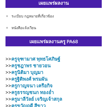
เผยแพร่ผลงาน
ระเบียบ กฎหมายที่เกี่ยวข้อง
หนังสือแจ้งเวียน
เผยแพร่ผลงานครู PA68
>>
ครูจุฑามาศ พุทธโศภิษฐ์
>>
ครูชฎาพร ชายวอน
>>
ครูนิติมา บุญมา
>>
ครูฐิติพงศ์ พรมผัน
>>
ครูกาญจนา เครือกิจ
>>
ครูธรรญชนก ทองอ่ำ
>>
ครูมาลีวัลย์ เจริญเจ้าสกุล
>>
ครูขวัญฤดี สีขาว