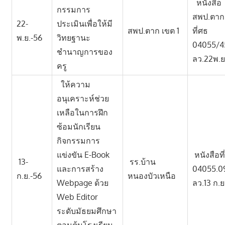
หนังสือ
กรรมการ
สพป.ตาก
22-
ประเมินเพื่อให้มี
สพป.ตาก เขต 1
ที่ศธ
พ.ย.-56
วิทยฐานะ
04055/4
ชำนาญการของ
ลว.22พ.ย
ครู
ให้ความ
อนุเคราะห์ช่วย
เหลือในการฝึก
ซ้อมนักเรียน
กิจกรรมการ
แข่งขัน E-Book
หนังสือที
13-
รร.บ้าน
และการสร้าง
04055.0
ก.ย.-56
หนองบัวเหนือ
Webpage ด้วย
ลว.13 ก.ย
Web Editor
ระดับมัธยมศึกษา
ตอนต้นโรงเรียน