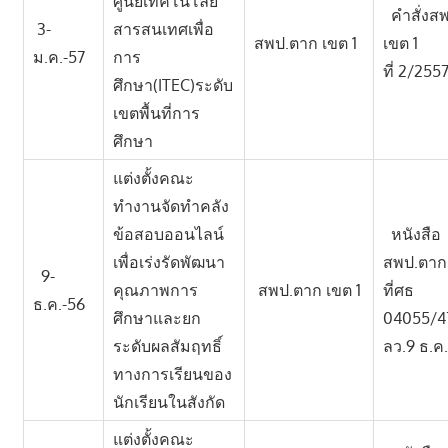
ศูนย์เทคโนโลยี
คำสั่งส
3-
สารสนเทศเพื่อ
สพป.ตาก เขต 1
เขต 1
ม.ค.-57
การ
ที่ 2/255
ศึกษา(ITEC)ระดับ
เขตพื้นที่การ
ศึกษา
แต่งตั้งคณะ
ทำงานจัดทำคลัง
ข้อสอบออนไลน์
หนังสือ
เพื่อเร่งรัดพัฒนา
สพป.ตาก
9-
คุณภาพการ
สพป.ตาก เขต 1
ที่ศธ
ธ.ค.-56
ศึกษาและยก
04055/4
ระดับผลสัมฤทธิ์
ลว.9 ธ.ค
ทางการเรียนของ
นักเรียนในสังกัด
แต่งตั้งคณะ