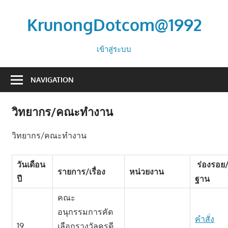
Skip
to
KrunongDotcom@1992
content
จะ
เข้าสู่ระบบ
ปิด
ทอง
NAVIGATION
หลัง
องค์
วิทยากร/คณะทำงาน
พระ
ปฏิมา
วิทยากร/คณะทำงาน
วันเดือน
ร่องรอย/
รายการ/เรื่อง
หน่วยงาน
ปี
ฐาน
คณะ
อนุกรรมการคัด
คำสั่ง
19
เลือกรางวัลครูดี