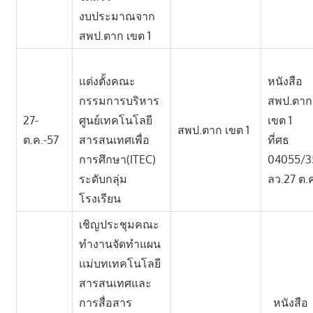
งบประมาณจาก
สพป.ตาก เขต 1
แต่งตั้งคณะ
หนังสือ
กรรมการบริหาร
สพป.ตา
27-
ศูนย์เทคโนโลยี
เขต 1
สพป.ตาก เขต 1
ต.ค.-57
สารสนเทศเพื่อ
ที่ศธ
การศึกษา(ITEC)
04055/3
ระดับกลุ่ม
ลว.27 ต.
โรงเรียน
เชิญประชุมคณะ
ทำงานจัดทำแผน
แม่บทเทคโนโลยี
สารสนเทศและ
การสื่อสาร
หนังสือ