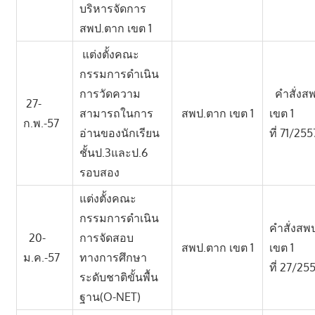
บริหารจัดการ
สพป.ตาก เขต 1
แต่งตั้งคณะ
กรรมการดำเนิน
การวัดความ
คำสั่งส
27-
สามารถในการ
สพป.ตาก เขต 1
เขต 1
ก.พ.-57
อ่านของนักเรียน
ที่ 71/255
ชั้นป.3และป.6
รอบสอง
แต่งตั้งคณะ
กรรมการดำเนิน
คำสั่งสพ
20-
การจัดสอบ
สพป.ตาก เขต 1
เขต 1
ม.ค.-57
ทางการศึกษา
ที่ 27/25
ระดับชาติขั้นพื้น
ฐาน(O-NET)