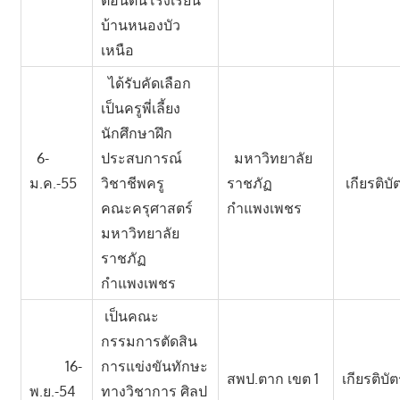
บ้านหนองบัว
เหนือ
ได้รับคัดเลือก
เป็นครูพี่เลี้ยง
นักศึกษาฝึก
6-
ประสบการณ์
มหาวิทยาลัย
ม.ค.-55
วิชาชีพครู
ราชภัฏ
เกียรติบั
คณะครุศาสตร์
กำแพงเพชร
มหาวิทยาลัย
ราชภัฏ
กำแพงเพชร
เป็นคณะ
กรรมการตัดสิน
16-
การแข่งขันทักษะ
สพป.ตาก เขต 1
เกียรติบั
พ.ย.-54
ทางวิชาการ ศิลป